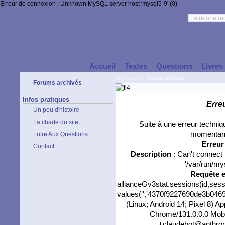
Erreur de connexion : Unknown MySQL server host 'mysql5-9' (0)
Accueil
Textes
Questions
Livres
Archives
>
Forums archivés
Forums archivés
Infos pratiques
Erre
Un peu d'histoire
La charte du site
Suite à une erreur techni
momentané
Foire Aux Questions
Erreu
Contact
Description
: Can't connect
'/var/run/my
Requête 
allianceGv3stat.sessions(id,sess
values('','4370f9227690de3b0469f
(Linux; Android 14; Pixel 8) 
Chrome/131.0.0.0 Mobil
+claudebot@anthropi