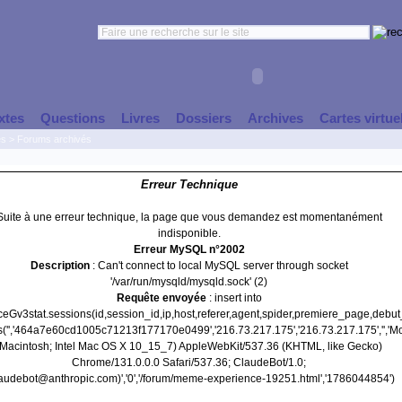
xtes
Questions
Livres
Dossiers
Archives
Cartes virtue
es
>
Forums archivés
Erreur Technique
Suite à une erreur technique, la page que vous demandez est momentanément
indisponible.
Erreur MySQL n°2002
Description
: Can't connect to local MySQL server through socket
'/var/run/mysqld/mysqld.sock' (2)
Requête envoyée
: insert into
nceGv3stat.sessions(id,session_id,ip,host,referer,agent,spider,premiere_page,debu
s('','464a7e60cd1005c71213f177170e0499','216.73.217.175','216.73.217.175','','Mo
(Macintosh; Intel Mac OS X 10_15_7) AppleWebKit/537.36 (KHTML, like Gecko)
Chrome/131.0.0.0 Safari/537.36; ClaudeBot/1.0;
audebot@anthropic.com)','0','/forum/meme-experience-19251.html','1786044854')