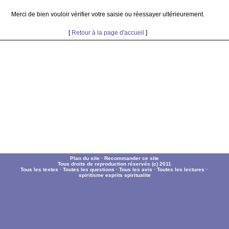
Merci de bien vouloir vérifier votre saisie ou réessayer ultérieurement.
[
Retour à la page d'accueil
]
Plan du site
·
Recommander ce site
Tous droits de reproduction réservés (c) 2011
Tous les textes
·
Toutes les questions
·
Tous les avis
·
Toutes les lectures
·
spiritisme
esprits
spiritualite