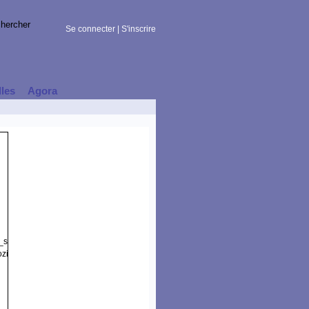
Se connecter
|
S'inscrire
lles
Agora
t_session)
zilla/5.0