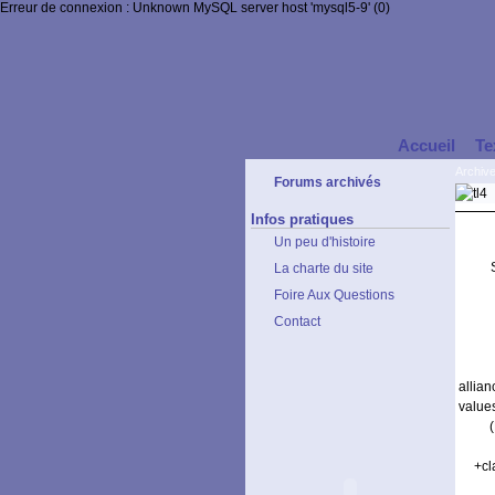
Erreur de connexion : Unknown MySQL server host 'mysql5-9' (0)
Accueil
Te
Archiv
Forums archivés
Infos pratiques
Un peu d'histoire
La charte du site
Foire Aux Questions
Contact
allia
value
+cl