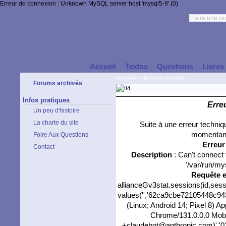
Erreur de connexion : Unknown MySQL server host 'mysql5-9' (0)
Accueil
Textes
Questions
Livres
Archives
>
Forums archivés
Forums archivés
Infos pratiques
Erre
Un peu d'histoire
La charte du site
Suite à une erreur techni
momentané
Foire Aux Questions
Erreu
Contact
Description
: Can't connect
'/var/run/my
Requête 
allianceGv3stat.sessions(id,sess
values('','62ca9cbe72105448c943b
(Linux; Android 14; Pixel 8) 
Chrome/131.0.0.0 Mobil
+claudebot@anthropic.com)','0'