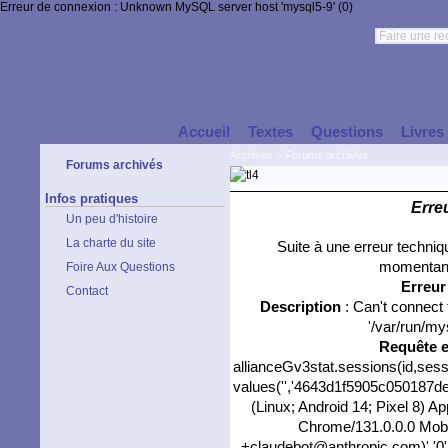
Erreur de connexion : Unknown MySQL server host 'mysql5-9' (0)
Accueil
Textes
Questions
Livres
Archives
>
Forums archivés
Forums archivés
Infos pratiques
Erre
Un peu d'histoire
La charte du site
Suite à une erreur techni
momentané
Foire Aux Questions
Erreu
Contact
Description
: Can't connect
'/var/run/my
Requête 
allianceGv3stat.sessions(id,sess
values('','4643d1f5905c050187de6
(Linux; Android 14; Pixel 8) 
Chrome/131.0.0.0 Mobil
+claudebot@anthropic.com)','0'