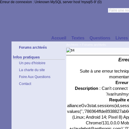
Erreur de connexion : Unknown MySQL server host 'mysql5-9' (0)
Accueil
Textes
Questions
Livres
Archives
>
Forums archivés
Forums archivés
Infos pratiques
Erre
Un peu d'histoire
La charte du site
Suite à une erreur techni
momentané
Foire Aux Questions
Erreu
Contact
Description
: Can't connect
'/var/run/my
Requête 
allianceGv3stat.sessions(id,sess
values('','786964ffde8938827ab66
(Linux; Android 14; Pixel 8) 
Chrome/131.0.0.0 Mobil
+claudebot@anthropic.com)','0'