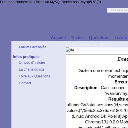
Erreur de connexion : Unknown MySQL server host 'mysql5-9' (0)
Accueil
Textes
Questions
Livres
Archives
>
Forums archivés
Forums archivés
Infos pratiques
Erre
Un peu d'histoire
La charte du site
Suite à une erreur techni
momentané
Foire Aux Questions
Erreu
Contact
Description
: Can't connect
'/var/run/my
Requête 
allianceGv3stat.sessions(id,sess
values('','9e6c3bc376c7618017017
(Linux; Android 14; Pixel 8) 
Chrome/131.0.0.0 Mobil
+claudebot@anthropic.com)'