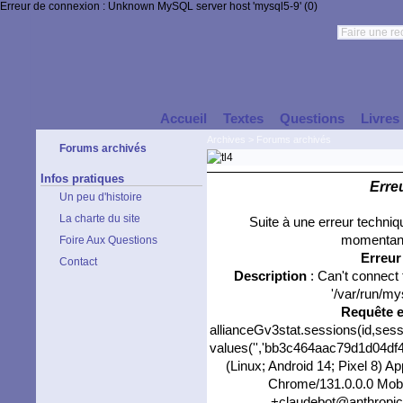
Erreur de connexion : Unknown MySQL server host 'mysql5-9' (0)
Accueil
Textes
Questions
Livres
Archives
>
Forums archivés
Forums archivés
Infos pratiques
Erre
Un peu d'histoire
La charte du site
Suite à une erreur techni
momentané
Foire Aux Questions
Erreu
Contact
Description
: Can't connect
'/var/run/my
Requête 
allianceGv3stat.sessions(id,sess
values('','bb3c464aac79d1d04df450
(Linux; Android 14; Pixel 8) 
Chrome/131.0.0.0 Mobil
+claudebot@anthropic.c