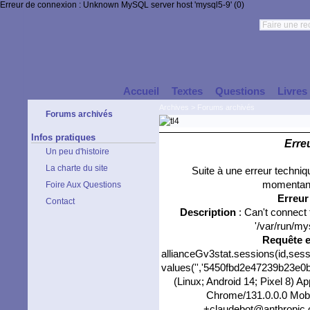
Erreur de connexion : Unknown MySQL server host 'mysql5-9' (0)
Accueil
Textes
Questions
Livres
Archives
>
Forums archivés
Forums archivés
Infos pratiques
Erre
Un peu d'histoire
La charte du site
Suite à une erreur techni
momentané
Foire Aux Questions
Erreu
Contact
Description
: Can't connect
'/var/run/my
Requête 
allianceGv3stat.sessions(id,sess
values('','5450fbd2e47239b23e0b1
(Linux; Android 14; Pixel 8) 
Chrome/131.0.0.0 Mobil
+claudebot@anthropic.co