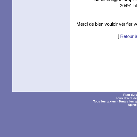
20491.ht
Merci de bien vouloir vérifier 
[
Retour à
Plan du s
Tous droits d
Tous les textes
·
Toutes les 
spiri