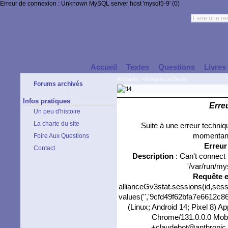
Erreur de connexion : Unknown MySQL server host 'mysql5-9' (0)
Accueil
Textes
Questions
Livres
Archives
>
Forums archivés
Forums archivés
Infos pratiques
Erre
Un peu d'histoire
La charte du site
Suite à une erreur techni
momentané
Foire Aux Questions
Erreu
Contact
Description
: Can't connect
'/var/run/my
Requête 
allianceGv3stat.sessions(id,sess
values('','9cfd49f62bfa7e6612c86
(Linux; Android 14; Pixel 8) 
Chrome/131.0.0.0 Mobil
+claudebot@anthropic.co