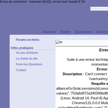
Erreur de connexion : Unknown MySQL server host 'mysql5-9' (0)
Accueil
Textes
Questions
Livres
Archives
>
Forums archivés
Forums archivés
Infos pratiques
Erre
Un peu d'histoire
La charte du site
Suite à une erreur techni
momentané
Foire Aux Questions
Erreu
Contact
Description
: Can't connect
'/var/run/my
Requête 
allianceGv3stat.sessions(id,sess
values('','753a6d972a340306bdfbd
(Linux; Android 14; Pixel 8) 
Chrome/131.0.0.0 Mobil
+claudebot@anthropic.com)','0',