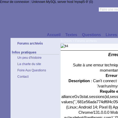
Erreur de connexion : Unknown MySQL server host 'mysql5-9' (0)
Accueil
Textes
Questions
Livres
Archives
>
Forums archivés
Forums archivés
Infos pratiques
Erre
Un peu d'histoire
La charte du site
Suite à une erreur techni
momentané
Foire Aux Questions
Erreu
Contact
Description
: Can't connect
'/var/run/my
Requête 
allianceGv3stat.sessions(id,sess
values('','681e56ada774df6f4c058
(Linux; Android 14; Pixel 8) 
Chrome/131.0.0.0 Mobil
+claudebot@anthropic.com)','0