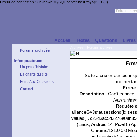
Erreur de connexion : Unknown MySQL server host 'mysql5-9' (0)
Accueil
Textes
Questions
Livres
Archives
>
Forums archivés
Forums archivés
Infos pratiques
Erre
Un peu d'histoire
La charte du site
Suite à une erreur techni
momentané
Foire Aux Questions
Erreu
Contact
Description
: Can't connect
'/var/run/my
Requête 
allianceGv3stat.sessions(id,sess
values('','c22d3ac9d2276e08b39c6
(Linux; Android 14; Pixel 8) 
Chrome/131.0.0.0 Mobil
+claudebot@anthropic.c