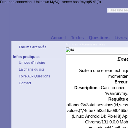
Erreur de connexion : Unknown MySQL server host 'mysql5-9' (0)
Accueil
Textes
Questions
Livres
Archives
>
Forums archivés
Forums archivés
Infos pratiques
Erre
Un peu d'histoire
La charte du site
Suite à une erreur techni
momentané
Foire Aux Questions
Erreu
Contact
Description
: Can't connect
'/var/run/my
Requête 
allianceGv3stat.sessions(id,sess
values('','4cbe7f5f3a16a090469de
(Linux; Android 14; Pixel 8) 
Chrome/131.0.0.0 Mobil
+claudebot@anthropic