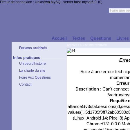
Erreur de connexion : Unknown MySQL server host 'mysql5-9' (0)
Accueil
Textes
Questions
Livres
Archives
>
Forums archivés
Forums archivés
Infos pratiques
Erre
Un peu d'histoire
La charte du site
Suite à une erreur techni
momentané
Foire Aux Questions
Erreu
Contact
Description
: Can't connect
'/var/run/my
Requête 
allianceGv3stat.sessions(id,sess
values('','5d1799f9ff72ab69989c80
(Linux; Android 14; Pixel 8) 
Chrome/131.0.0.0 Mobil
+claudebot@anthropic.com