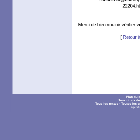
22204.ht
Merci de bien vouloir vérifier 
[
Retour à
Plan du s
Tous droits d
Tous les textes
·
Toutes les 
spiri