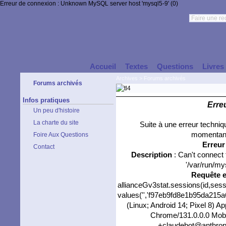
Erreur de connexion : Unknown MySQL server host 'mysql5-9' (0)
Accueil
Textes
Questions
Livres
Archives
>
Forums archivés
Forums archivés
Infos pratiques
Erre
Un peu d'histoire
La charte du site
Suite à une erreur techni
momentané
Foire Aux Questions
Erreu
Contact
Description
: Can't connect
'/var/run/my
Requête 
allianceGv3stat.sessions(id,sess
values('','f97eb9fd8e1b95da215a6
(Linux; Android 14; Pixel 8) 
Chrome/131.0.0.0 Mobil
+claudebot@anthropic