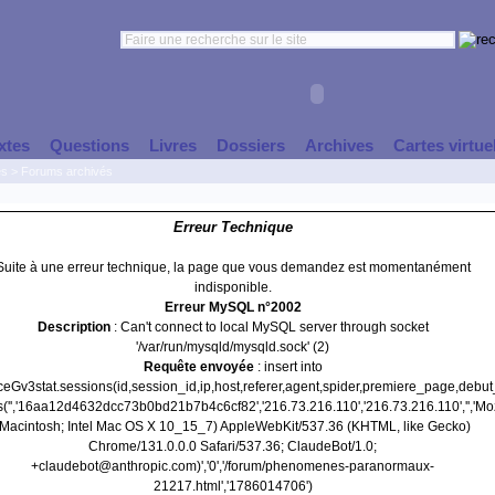
xtes
Questions
Livres
Dossiers
Archives
Cartes virtue
es
>
Forums archivés
Erreur Technique
Suite à une erreur technique, la page que vous demandez est momentanément
indisponible.
Erreur MySQL n°2002
Description
: Can't connect to local MySQL server through socket
'/var/run/mysqld/mysqld.sock' (2)
Requête envoyée
: insert into
nceGv3stat.sessions(id,session_id,ip,host,referer,agent,spider,premiere_page,debu
s('','16aa12d4632dcc73b0bd21b7b4c6cf82','216.73.216.110','216.73.216.110','','Moz
(Macintosh; Intel Mac OS X 10_15_7) AppleWebKit/537.36 (KHTML, like Gecko)
Chrome/131.0.0.0 Safari/537.36; ClaudeBot/1.0;
+claudebot@anthropic.com)','0','/forum/phenomenes-paranormaux-
21217.html','1786014706')