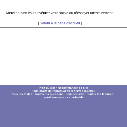
Merci de bien vouloir vérifier votre saisie ou réessayer ultérieurement.
[
Retour à la page d'accueil
]
Plan du site
·
Recommander ce site
Tous droits de reproduction réservés (c) 2011
Tous les textes
·
Toutes les questions
·
Tous les avis
·
Toutes les lectures
·
spiritisme
esprits
spiritualite