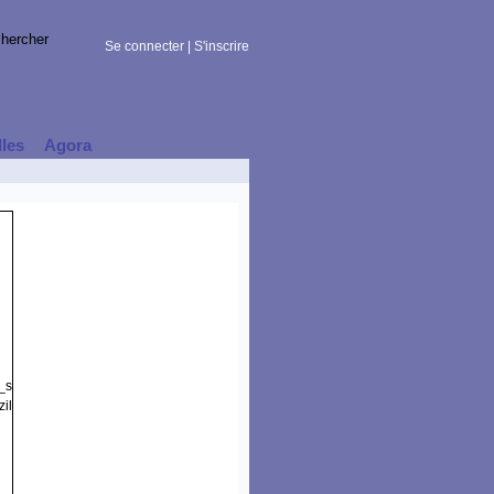
Se connecter
|
S'inscrire
lles
Agora
t_session)
illa/5.0