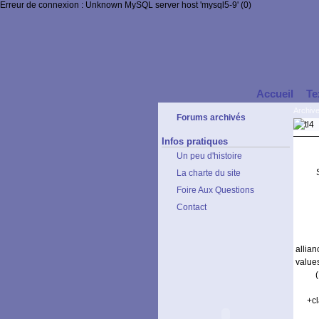
Erreur de connexion : Unknown MySQL server host 'mysql5-9' (0)
Accueil
Te
Archiv
Forums archivés
Infos pratiques
Un peu d'histoire
La charte du site
Foire Aux Questions
Contact
allia
values
+cl