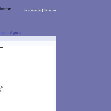
Se connecter
|
S'inscrire
lles
Agora
t_session)
/5.0