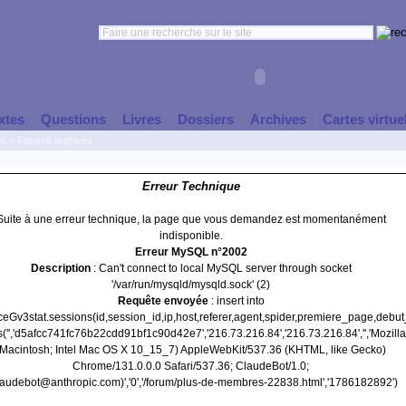
xtes
Questions
Livres
Dossiers
Archives
Cartes virtue
es
>
Forums archivés
Erreur Technique
Suite à une erreur technique, la page que vous demandez est momentanément
indisponible.
Erreur MySQL n°2002
Description
: Can't connect to local MySQL server through socket
'/var/run/mysqld/mysqld.sock' (2)
Requête envoyée
: insert into
nceGv3stat.sessions(id,session_id,ip,host,referer,agent,spider,premiere_page,debu
('','d5afcc741fc76b22cdd91bf1c90d42e7','216.73.216.84','216.73.216.84','','Mozilla
(Macintosh; Intel Mac OS X 10_15_7) AppleWebKit/537.36 (KHTML, like Gecko)
Chrome/131.0.0.0 Safari/537.36; ClaudeBot/1.0;
audebot@anthropic.com)','0','/forum/plus-de-membres-22838.html','1786182892')