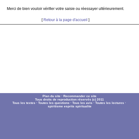
Merci de bien vouloir vérifier votre saisie ou réessayer ultérieurement.
[
Retour à la page d'accueil
]
Plan du site
·
Recommander ce site
Tous droits de reproduction réservés (c) 2011
Tous les textes
·
Toutes les questions
·
Tous les avis
·
Toutes les lectures
·
spiritisme
esprits
spiritualite