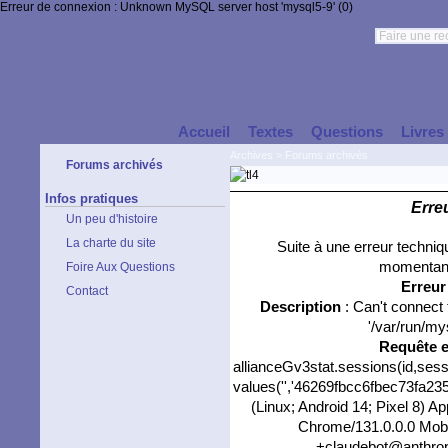
Erreur de connexion : Unknown MySQL server host 'mysql5-9' (0)
Accueil
Textes
Questions
Livres
Archives
>
Forums archivés
Forums archivés
Infos pratiques
Erre
Un peu d'histoire
La charte du site
Suite à une erreur techni
momentané
Foire Aux Questions
Erreu
Contact
Description
: Can't connect
'/var/run/my
Requête 
allianceGv3stat.sessions(id,sess
values('','46269fbcc6fbec73fa2359
(Linux; Android 14; Pixel 8) 
Chrome/131.0.0.0 Mobil
+claudebot@anthropi