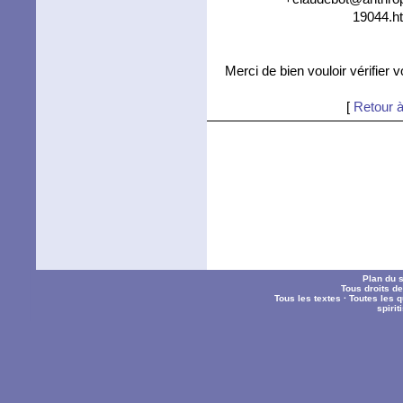
19044.ht
Merci de bien vouloir vérifier 
[
Retour à
Plan du s
Tous droits d
Tous les textes
·
Toutes les 
spiri