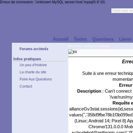
Erreur de connexion : Unknown MySQL server host 'mysql5-9' (0)
Accueil
Textes
Questions
Livres
Archives
>
Forums archivés
Forums archivés
Infos pratiques
Erre
Un peu d'histoire
La charte du site
Suite à une erreur techni
momentané
Foire Aux Questions
Erreu
Contact
Description
: Can't connect
'/var/run/my
Requête 
allianceGv3stat.sessions(id,sess
values('','358d9fbe78b1f3b099ed1
(Linux; Android 14; Pixel 8) 
Chrome/131.0.0.0 Mobil
+claudebot@anthropic.com)','0',