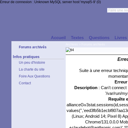
Erreur de connexion : Unknown MySQL server host 'mysql5-9' (0)
Accueil
Textes
Questions
Livres
Archives
>
Forums archivés
Forums archivés
Infos pratiques
Erre
Un peu d'histoire
La charte du site
Suite à une erreur techni
momentané
Foire Aux Questions
Erreu
Contact
Description
: Can't connect
'/var/run/my
Requête 
allianceGv3stat.sessions(id,sess
values('','eed3fb5b1ecbf807aa13c
(Linux; Android 14; Pixel 8) 
Chrome/131.0.0.0 Mobil
+claudebot@anthropic.com)','0',