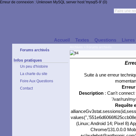
Erreur de connexion : Unknown MySQL server host 'mysql5-9' (0)
Accueil
Textes
Questions
Livres
Archives
>
Forums archivés
Forums archivés
Infos pratiques
Erre
Un peu d'histoire
La charte du site
Suite à une erreur techni
momentané
Foire Aux Questions
Erreu
Contact
Description
: Can't connect
'/var/run/my
Requête 
allianceGv3stat.sessions(id,sess
values('','551e6d6066f625ccb08e6
(Linux; Android 14; Pixel 8) 
Chrome/131.0.0.0 Mobil
+claudebot@anthropic.com)','