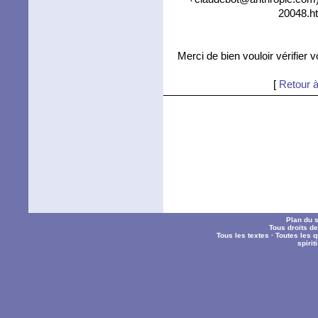
20048.ht
Merci de bien vouloir vérifier 
[
Retour à
Plan du s
Tous droits d
Tous les textes
·
Toutes les 
spiri