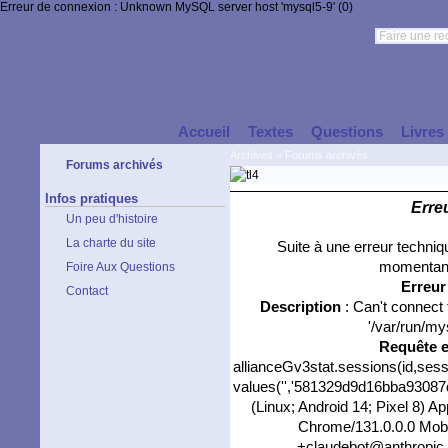
Erreur de connexion : Unknown MySQL server host 'mysql5-9' (0)
Accueil
Textes
Questions
Livres
Archives
>
Forums archivés
Forums archivés
Infos pratiques
Erre
Un peu d'histoire
La charte du site
Suite à une erreur techni
momentané
Foire Aux Questions
Erreu
Contact
Description
: Can't connect
'/var/run/my
Requête 
allianceGv3stat.sessions(id,sess
values('','581329d9d16bba93087d9
(Linux; Android 14; Pixel 8) 
Chrome/131.0.0.0 Mobil
+claudebot@anthropic.co