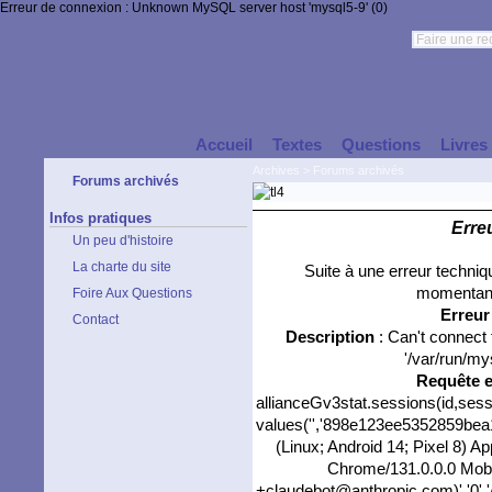
Erreur de connexion : Unknown MySQL server host 'mysql5-9' (0)
Accueil
Textes
Questions
Livres
Archives
>
Forums archivés
Forums archivés
Infos pratiques
Erre
Un peu d'histoire
La charte du site
Suite à une erreur techni
momentané
Foire Aux Questions
Erreu
Contact
Description
: Can't connect
'/var/run/my
Requête 
allianceGv3stat.sessions(id,sess
values('','898e123ee5352859bea10
(Linux; Android 14; Pixel 8) 
Chrome/131.0.0.0 Mobil
+claudebot@anthropic.com)','0',