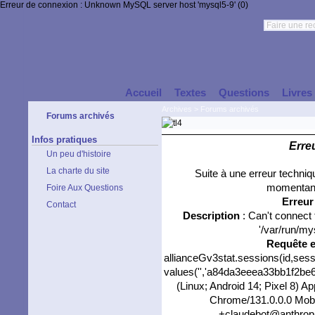
Erreur de connexion : Unknown MySQL server host 'mysql5-9' (0)
Accueil
Textes
Questions
Livres
Archives
>
Forums archivés
Forums archivés
Infos pratiques
Erre
Un peu d'histoire
La charte du site
Suite à une erreur techni
momentané
Foire Aux Questions
Erreu
Contact
Description
: Can't connect
'/var/run/my
Requête 
allianceGv3stat.sessions(id,sess
values('','a84da3eeea33bb1f2be64
(Linux; Android 14; Pixel 8) 
Chrome/131.0.0.0 Mobil
+claudebot@anthropic