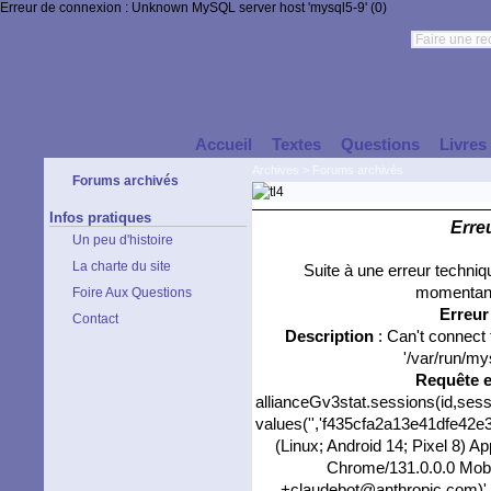
Erreur de connexion : Unknown MySQL server host 'mysql5-9' (0)
Accueil
Textes
Questions
Livres
Archives
>
Forums archivés
Forums archivés
Infos pratiques
Erre
Un peu d'histoire
La charte du site
Suite à une erreur techni
momentané
Foire Aux Questions
Erreu
Contact
Description
: Can't connect
'/var/run/my
Requête 
allianceGv3stat.sessions(id,sess
values('','f435cfa2a13e41dfe42e3
(Linux; Android 14; Pixel 8) 
Chrome/131.0.0.0 Mobil
+claudebot@anthropic.com)',