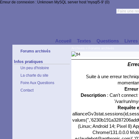
Erreur de connexion : Unknown MySQL server host 'mysql5-9' (0)
Accueil
Textes
Questions
Livres
Archives
>
Forums archivés
Forums archivés
Infos pratiques
Erre
Un peu d'histoire
La charte du site
Suite à une erreur techni
momentané
Foire Aux Questions
Erreu
Contact
Description
: Can't connect
'/var/run/my
Requête 
allianceGv3stat.sessions(id,sess
values('','6230b191a3287206add00
(Linux; Android 14; Pixel 8) 
Chrome/131.0.0.0 Mobil
+claudebot@anthropic.com)','0'