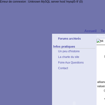
Erreur de connexion : Unknown MySQL server host 'mysql5-9' (0)
Accueil
Te
Archiv
Forums archivés
Infos pratiques
Un peu d'histoire
La charte du site
Foire Aux Questions
Contact
allia
value