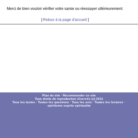
Merci de bien vouloir vérifier votre saisie ou réessayer ultérieurement.
[
Retour à la page d'accueil
]
Plan du site
·
Recommander ce site
Tous droits de reproduction réservés (c) 2011
Tous les textes
·
Toutes les questions
·
Tous les avis
·
Toutes les lectures
·
spiritisme
esprits
spiritualite