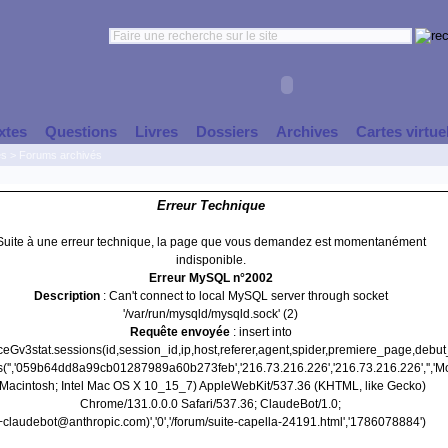
xtes
Questions
Livres
Dossiers
Archives
Cartes virtue
es
>
Forums archivés
Erreur Technique
Suite à une erreur technique, la page que vous demandez est momentanément
indisponible.
Erreur MySQL n°2002
Description
: Can't connect to local MySQL server through socket
'/var/run/mysqld/mysqld.sock' (2)
Requête envoyée
: insert into
nceGv3stat.sessions(id,session_id,ip,host,referer,agent,spider,premiere_page,debu
s('','059b64dd8a99cb01287989a60b273feb','216.73.216.226','216.73.216.226','','Mo
(Macintosh; Intel Mac OS X 10_15_7) AppleWebKit/537.36 (KHTML, like Gecko)
Chrome/131.0.0.0 Safari/537.36; ClaudeBot/1.0;
+claudebot@anthropic.com)','0','/forum/suite-capella-24191.html','1786078884')