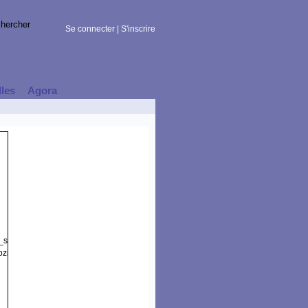
Se connecter
|
S'inscrire
lles
Agora
t_session)
zilla/5.0