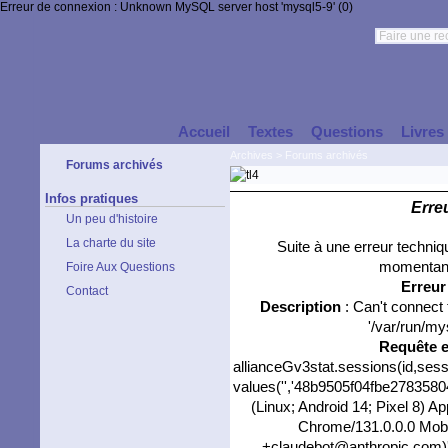
Erreur de connexion : Unknown MySQL server host 'mysql5-9' (0)
Accueil
Textes
Questions
Livres
Archives
>
Forums archivés
Forums archivés
Infos pratiques
Erre
Un peu d'histoire
La charte du site
Suite à une erreur techni
momentané
Foire Aux Questions
Erreu
Contact
Description
: Can't connect
'/var/run/my
Requête 
allianceGv3stat.sessions(id,sess
values('','48b9505f04fbe27835804
(Linux; Android 14; Pixel 8) 
Chrome/131.0.0.0 Mobil
+claudebot@anthropic.com)','