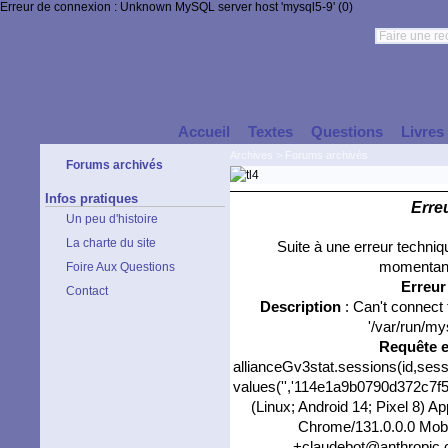
Erreur de connexion : Unknown MySQL server host 'mysql5-9' (0)
Accueil
Textes
Questions
Livres
Archives
>
Forums archivés
Forums archivés
Infos pratiques
Erre
Un peu d'histoire
La charte du site
Suite à une erreur techni
momentané
Foire Aux Questions
Erreu
Contact
Description
: Can't connect
'/var/run/my
Requête 
allianceGv3stat.sessions(id,sess
values('','114e1a9b0790d372c7f5f
(Linux; Android 14; Pixel 8) 
Chrome/131.0.0.0 Mobil
+claudebot@anthropic.co