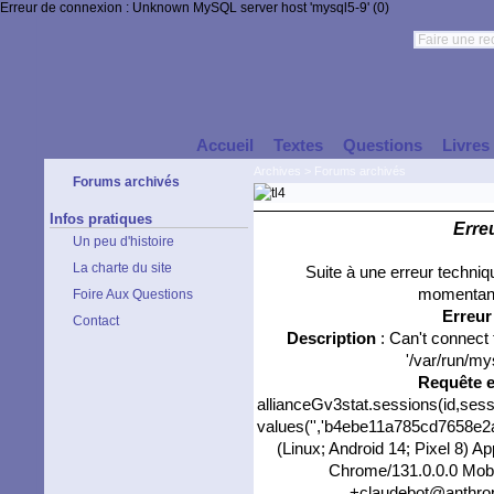
Erreur de connexion : Unknown MySQL server host 'mysql5-9' (0)
Accueil
Textes
Questions
Livres
Archives
>
Forums archivés
Forums archivés
Infos pratiques
Erre
Un peu d'histoire
La charte du site
Suite à une erreur techni
momentané
Foire Aux Questions
Erreu
Contact
Description
: Can't connect
'/var/run/my
Requête 
allianceGv3stat.sessions(id,sess
values('','b4ebe11a785cd7658e2a0
(Linux; Android 14; Pixel 8) 
Chrome/131.0.0.0 Mobil
+claudebot@anthropi