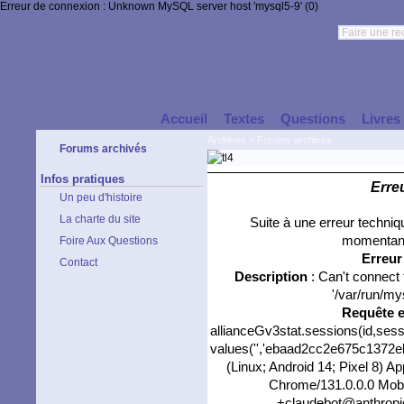
Erreur de connexion : Unknown MySQL server host 'mysql5-9' (0)
Accueil
Textes
Questions
Livres
Archives
>
Forums archivés
Forums archivés
Infos pratiques
Erre
Un peu d'histoire
La charte du site
Suite à une erreur techni
momentané
Foire Aux Questions
Erreu
Contact
Description
: Can't connect
'/var/run/my
Requête 
allianceGv3stat.sessions(id,sess
values('','ebaad2cc2e675c1372ebd
(Linux; Android 14; Pixel 8) 
Chrome/131.0.0.0 Mobil
+claudebot@anthropic.