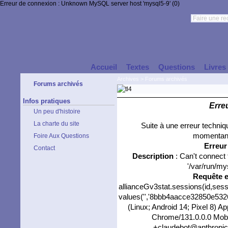
Erreur de connexion : Unknown MySQL server host 'mysql5-9' (0)
Accueil
Textes
Questions
Livres
Archives
>
Forums archivés
Forums archivés
Infos pratiques
Erre
Un peu d'histoire
La charte du site
Suite à une erreur techni
momentané
Foire Aux Questions
Erreu
Contact
Description
: Can't connect
'/var/run/my
Requête 
allianceGv3stat.sessions(id,sess
values('','8bbb4aacce32850e53266
(Linux; Android 14; Pixel 8) 
Chrome/131.0.0.0 Mobil
+claudebot@anthropic.c