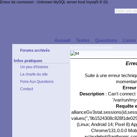
Erreur de connexion : Unknown MySQL server host 'mysql5-9' (0)
Accueil
Textes
Questions
Livres
Archives
>
Forums archivés
Forums archivés
Infos pratiques
Erre
Un peu d'histoire
La charte du site
Suite à une erreur techni
momentané
Foire Aux Questions
Erreu
Contact
Description
: Can't connect
'/var/run/my
Requête 
allianceGv3stat.sessions(id,sess
values('','9b1524308c828f1de0298
(Linux; Android 14; Pixel 8) 
Chrome/131.0.0.0 Mobil
+claudebot@anthropic.com)',