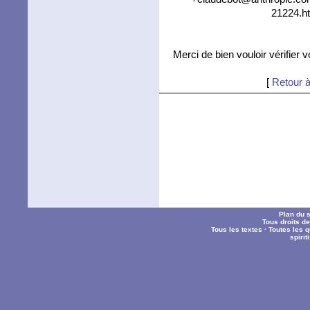
21224.ht
Merci de bien vouloir vérifier 
[
Retour à
Plan du s
Tous droits d
Tous les textes
·
Toutes les 
spiri