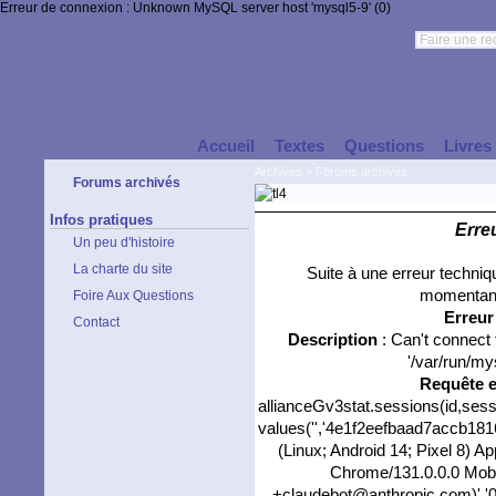
Erreur de connexion : Unknown MySQL server host 'mysql5-9' (0)
Accueil
Textes
Questions
Livres
Archives
>
Forums archivés
Forums archivés
Infos pratiques
Erre
Un peu d'histoire
La charte du site
Suite à une erreur techni
momentané
Foire Aux Questions
Erreu
Contact
Description
: Can't connect
'/var/run/my
Requête 
allianceGv3stat.sessions(id,sess
values('','4e1f2eefbaad7accb1816
(Linux; Android 14; Pixel 8) 
Chrome/131.0.0.0 Mobil
+claudebot@anthropic.com)','0',