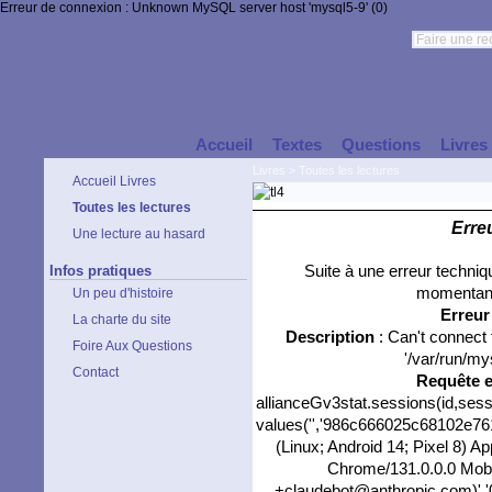
Erreur de connexion : Unknown MySQL server host 'mysql5-9' (0)
Accueil
Textes
Questions
Livres
Livres
>
Toutes les lectures
Accueil Livres
Toutes les lectures
Erre
Une lecture au hasard
Infos pratiques
Suite à une erreur techni
momentané
Un peu d'histoire
Erreu
La charte du site
Description
: Can't connect
Foire Aux Questions
'/var/run/my
Contact
Requête 
allianceGv3stat.sessions(id,sess
values('','986c666025c68102e7619
(Linux; Android 14; Pixel 8) 
Chrome/131.0.0.0 Mobil
+claudebot@anthropic.com)','0',