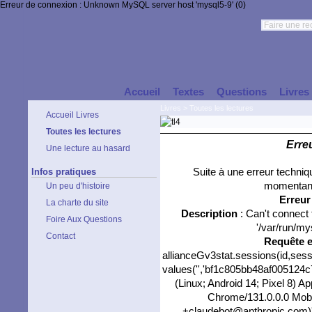
Erreur de connexion : Unknown MySQL server host 'mysql5-9' (0)
Accueil
Textes
Questions
Livres
Livres
>
Toutes les lectures
Accueil Livres
Toutes les lectures
Erre
Une lecture au hasard
Infos pratiques
Suite à une erreur techni
momentané
Un peu d'histoire
Erreu
La charte du site
Description
: Can't connect
Foire Aux Questions
'/var/run/my
Contact
Requête 
allianceGv3stat.sessions(id,sess
values('','bf1c805bb48af005124c79
(Linux; Android 14; Pixel 8) 
Chrome/131.0.0.0 Mobil
+claudebot@anthropic.com)',