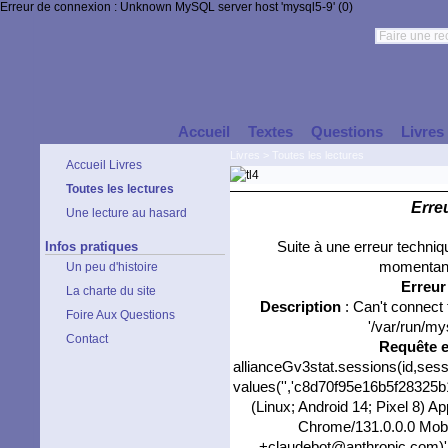
Erreur de connexion : Unknown MySQL server host 'mysql5-9' (0)
Accueil
Textes
Questions
Livres
Livres
>
Toutes les lectures
Accueil Livres
Toutes les lectures
Erre
Une lecture au hasard
Infos pratiques
Suite à une erreur techni
momentané
Un peu d'histoire
Erreu
La charte du site
Description
: Can't connect
Foire Aux Questions
'/var/run/my
Contact
Requête 
allianceGv3stat.sessions(id,sess
values('','c8d70f95e16b5f28325b1
(Linux; Android 14; Pixel 8) 
Chrome/131.0.0.0 Mobil
+claudebot@anthropic.com)','