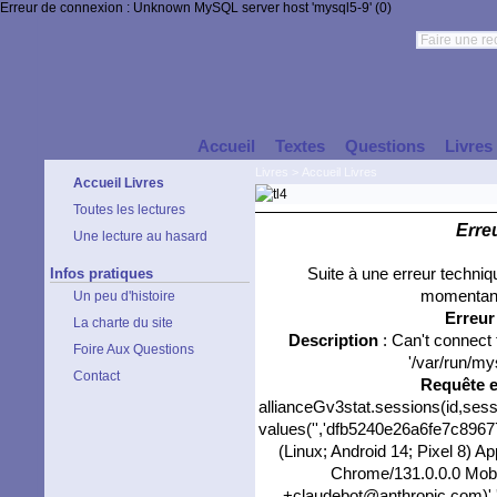
Erreur de connexion : Unknown MySQL server host 'mysql5-9' (0)
Accueil
Textes
Questions
Livres
Livres
>
Accueil Livres
Accueil Livres
Toutes les lectures
Erre
Une lecture au hasard
Infos pratiques
Suite à une erreur techni
momentané
Un peu d'histoire
Erreu
La charte du site
Description
: Can't connect
Foire Aux Questions
'/var/run/my
Contact
Requête 
allianceGv3stat.sessions(id,sess
values('','dfb5240e26a6fe7c89677
(Linux; Android 14; Pixel 8) 
Chrome/131.0.0.0 Mobil
+claudebot@anthropic.com)','0