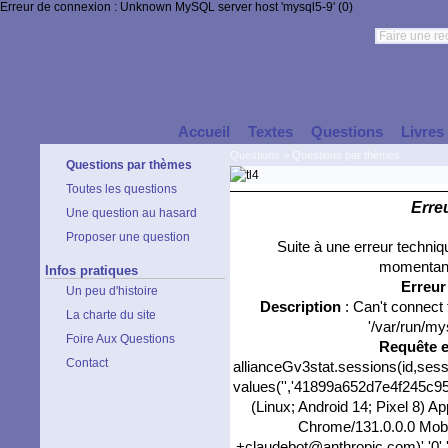
Erreur de connexion : Unknown MySQL server host 'mysql5-9' (0)
Accueil
Textes
Questions
Livres
Questions
>
Questions par thèmes
Questions par thèmes
Toutes les questions
Erre
Une question au hasard
Proposer une question
Suite à une erreur techni
momentané
Infos pratiques
Erreu
Un peu d'histoire
Description
: Can't connect
La charte du site
'/var/run/my
Foire Aux Questions
Requête 
Contact
allianceGv3stat.sessions(id,sess
values('','41899a652d7e4f245c955
(Linux; Android 14; Pixel 8) 
Chrome/131.0.0.0 Mobil
+claudebot@anthropic.com)','0',