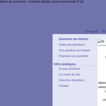
Erreur de connexion : Unknown MySQL server host 'mysql5-9' (0)
Accueil
Te
Questi
Questions par thèmes
Toutes les questions
Une question au hasard
Proposer une question
Infos pratiques
Un peu d'histoire
La charte du site
Foire Aux Questions
allia
Contact
value
+c