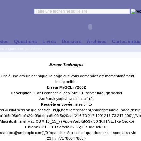
xtes
Questions
Livres
Dossiers
Archives
Cartes virtue
ons
>
Questions par thèmes
Erreur Technique
Suite à une erreur technique, la page que vous demandez est momentanément
indisponible.
Erreur MySQL n°2002
Description
: Can't connect to local MySQL server through socket
'/var/run/mysqld/mysqld.sock' (2)
Requête envoyée
: insert into
nceGv3stat.sessions(id,session_id,ip,host,referer,agent,spider,premiere_page,debu
s('','d5d96d0befa20d08debaa8b0fb5c20aa','216.73.217.109','216.73.217.109','','Moz
(Macintosh; Intel Mac OS X 10_15_7) AppleWebKit/537.36 (KHTML, like Gecko)
Chrome/131.0.0.0 Safari/537.36; ClaudeBot/1.0;
laudebot@anthropic.com)','0','/questions/qu-est-ce-que-donner-un-sens-a-sa-vie-
23.html','1786047886')