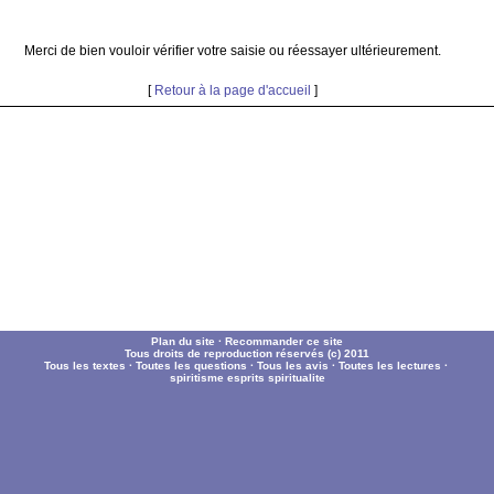
Merci de bien vouloir vérifier votre saisie ou réessayer ultérieurement.
[
Retour à la page d'accueil
]
Plan du site
·
Recommander ce site
Tous droits de reproduction réservés (c) 2011
Tous les textes
·
Toutes les questions
·
Tous les avis
·
Toutes les lectures
·
spiritisme
esprits
spiritualite