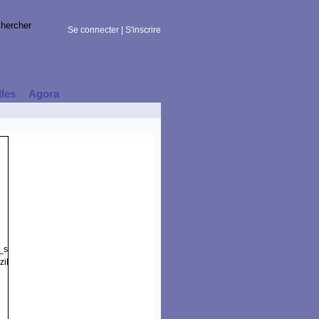
Se connecter
|
S'inscrire
lles
Agora
t_session)
illa/5.0