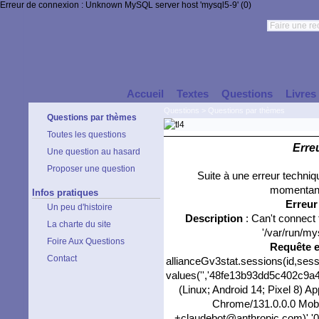
Erreur de connexion : Unknown MySQL server host 'mysql5-9' (0)
Accueil
Textes
Questions
Livres
Questions
>
Questions par thèmes
Questions par thèmes
Toutes les questions
Erre
Une question au hasard
Proposer une question
Suite à une erreur techni
momentané
Infos pratiques
Erreu
Un peu d'histoire
Description
: Can't connect
La charte du site
'/var/run/my
Foire Aux Questions
Requête 
Contact
allianceGv3stat.sessions(id,sess
values('','48fe13b93dd5c402c9a45
(Linux; Android 14; Pixel 8) 
Chrome/131.0.0.0 Mobil
+claudebot@anthropic.com)','0',