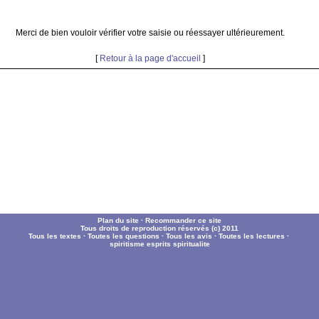
Merci de bien vouloir vérifier votre saisie ou réessayer ultérieurement.
[
Retour à la page d'accueil
]
Plan du site
·
Recommander ce site
Tous droits de reproduction réservés (c) 2011
Tous les textes
·
Toutes les questions
·
Tous les avis
·
Toutes les lectures
·
spiritisme
esprits
spiritualite