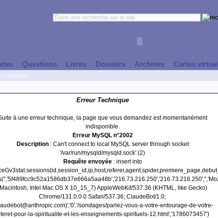
xtes
Questions
Livres
Dossiers
Archives
Cartes virtue
>
Sondages
Erreur Technique
Suite à une erreur technique, la page que vous demandez est momentanément
indisponible.
Erreur MySQL n°2002
Description
: Can't connect to local MySQL server through socket
'/var/run/mysqld/mysqld.sock' (2)
Requête envoyée
: insert into
nceGv3stat.sessions(id,session_id,ip,host,referer,agent,spider,premiere_page,debu
s('','5f489fcc9c52a1586db37e666a5aa48b','216.73.216.250','216.73.216.250','','Moz
(Macintosh; Intel Mac OS X 10_15_7) AppleWebKit/537.36 (KHTML, like Gecko)
Chrome/131.0.0.0 Safari/537.36; ClaudeBot/1.0;
laudebot@anthropic.com)','0','/sondages/parlez-vous-a-votre-entourage-de-votre-
nteret-pour-la-spiritualite-et-les-enseignements-spirituels-12.html','1786073457')