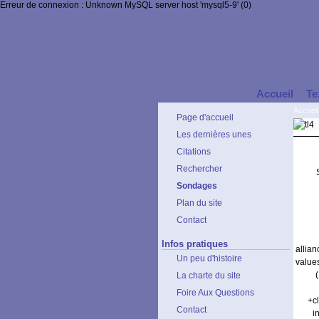
Erreur de connexion : Unknown MySQL server host 'mysql5-9' (0)
Accueil
Te
Accueil
Page d'accueil
Les dernières unes
Citations
Rechercher
Sondages
Plan du site
Contact
Infos pratiques
allia
Un peu d'histoire
value
La charte du site
Foire Aux Questions
+c
Contact
i