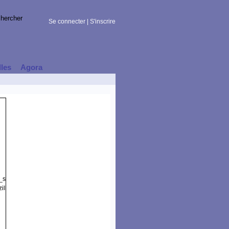
Se connecter
|
S'inscrire
lles
Agora
t_session)
illa/5.0