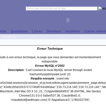
xtes
Questions
Livres
Dossiers
Archives
Cartes virtue
>
Rechercher
Erreur Technique
Suite à une erreur technique, la page que vous demandez est momentanément
indisponible.
Erreur MySQL n°2002
Description
: Can't connect to local MySQL server through socket
'/var/run/mysqld/mysqld.sock' (2)
Requête envoyée
: insert into
nceGv3stat.sessions(id,session_id,ip,host,referer,agent,spider,premiere_page,debu
s('','4349c2b5d105372727469f743c660dac','216.73.216.140','216.73.216.140','','Moz
(Macintosh; Intel Mac OS X 10_15_7) AppleWebKit/537.36 (KHTML, like Gecko)
Chrome/131.0.0.0 Safari/537.36; ClaudeBot/1.0;
+claudebot@anthropic.com)','0','/tag/alliance/1','1786202759')