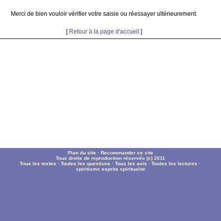
Merci de bien vouloir vérifier votre saisie ou réessayer ultérieurement.
[
Retour à la page d'accueil
]
Plan du site
·
Recommander ce site
Tous droits de reproduction réservés (c) 2011
Tous les textes
·
Toutes les questions
·
Tous les avis
·
Toutes les lectures
·
spiritisme
esprits
spiritualite