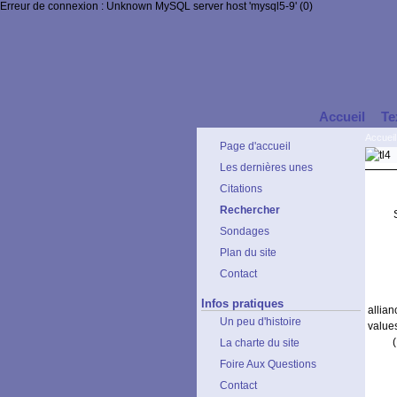
Erreur de connexion : Unknown MySQL server host 'mysql5-9' (0)
Accueil
Te
Accueil
Page d'accueil
Les dernières unes
Citations
Rechercher
Sondages
Plan du site
Contact
Infos pratiques
allia
Un peu d'histoire
value
La charte du site
Foire Aux Questions
Contact