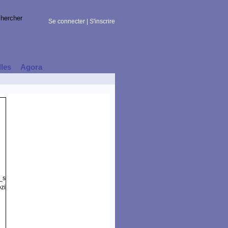
Se connecter
|
S'inscrire
lles
Agora
t_session)
illa/5.0