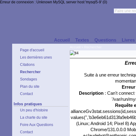
Erreur de connexion : Unknown MySQL server host 'mysql5-9' (0)
Accueil
Textes
Questions
Livres
Accueil
>
Rechercher
Page d'accueil
Les dernières unes
Erre
Citations
Rechercher
Suite à une erreur techni
Sondages
momentané
Plan du site
Erreu
Description
: Can't connect
Contact
'/var/run/my
Infos pratiques
Requête 
Un peu d'histoire
allianceGv3stat.sessions(id,sess
values('','b3e6eb61d313fa9eb46bf8
La charte du site
(Linux; Android 14; Pixel 8) 
Foire Aux Questions
Chrome/131.0.0.0 Mobil
Contact
+claudebot@anthropic.com)',