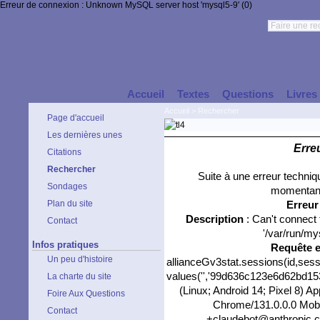
Erreur de connexion : Unknown MySQL server host 'mysql5-9' (0)
Accueil
Textes
Questions
Livres
Accueil
>
Rechercher
Page d'accueil
Les dernières unes
Erre
Citations
Rechercher
Suite à une erreur techni
Sondages
momentané
Plan du site
Erreu
Description
: Can't connect
Contact
'/var/run/my
Infos pratiques
Requête 
Un peu d'histoire
allianceGv3stat.sessions(id,sess
values('','99d636c123e6d62bd153f
La charte du site
(Linux; Android 14; Pixel 8) 
Foire Aux Questions
Chrome/131.0.0.0 Mobil
Contact
+claudebot@anthropic.com