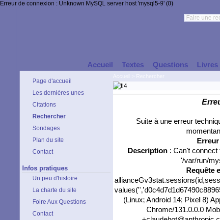
Erreur de connexion : Unknown MySQL server host 'mysql5-9' (0)
Accueil
Textes
Questions
Livres
Accueil
>
Rechercher
Page d'accueil
Les dernières unes
Erre
Citations
Rechercher
Suite à une erreur techni
Sondages
momentané
Plan du site
Erreu
Description
: Can't connect
Contact
'/var/run/my
Infos pratiques
Requête 
Un peu d'histoire
allianceGv3stat.sessions(id,sess
values('','d0c4d7d1d67490c889655
La charte du site
(Linux; Android 14; Pixel 8) 
Foire Aux Questions
Chrome/131.0.0.0 Mobil
Contact
+claudebot@anthropic.com