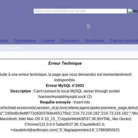
xtes
Questions
Livres
Dossiers
Archives
Cartes virtue
>
Rechercher
Erreur Technique
Suite à une erreur technique, la page que vous demandez est momentanément
indisponible.
Erreur MySQL n°2002
Description
: Can't connect to local MySQL server through socket
'/var/run/mysqld/mysqld.sock' (2)
Requête envoyée
: insert into
nceGv3stat.sessions(id,session_id,ip,host,referer,agent,spider,premiere_page,debu
s('','195bd6c9efdf773c6003784b465175b2','216.73.216.182','216.73.216.182','','Moz
(Macintosh; Intel Mac OS X 10_15_7) AppleWebKit/537.36 (KHTML, like Gecko)
Chrome/131.0.0.0 Safari/537.36; ClaudeBot/1.0;
+claudebot@anthropic.com)','0','/tag/apprendre/18','1786085063')