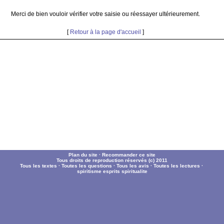
Merci de bien vouloir vérifier votre saisie ou réessayer ultérieurement.
[
Retour à la page d'accueil
]
Plan du site
·
Recommander ce site
Tous droits de reproduction réservés (c) 2011
Tous les textes
·
Toutes les questions
·
Tous les avis
·
Toutes les lectures
·
spiritisme
esprits
spiritualite