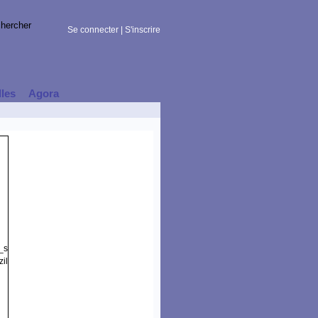
Se connecter
|
S'inscrire
lles
Agora
t_session)
illa/5.0