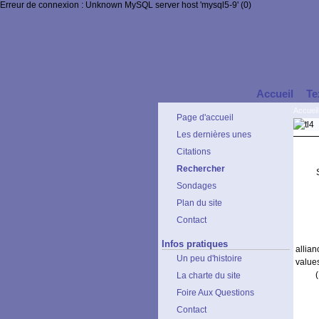
Erreur de connexion : Unknown MySQL server host 'mysql5-9' (0)
Accueil
Te
Accueil
Page d'accueil
Les dernières unes
Citations
Rechercher
Sondages
Plan du site
Contact
Infos pratiques
allia
Un peu d'histoire
value
La charte du site
Foire Aux Questions
Contact