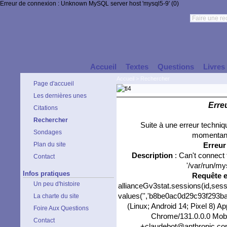
Erreur de connexion : Unknown MySQL server host 'mysql5-9' (0)
Accueil
Textes
Questions
Livres
Accueil
>
Rechercher
Page d'accueil
Les dernières unes
Erre
Citations
Rechercher
Suite à une erreur techni
Sondages
momentané
Plan du site
Erreu
Description
: Can't connect
Contact
'/var/run/my
Infos pratiques
Requête 
Un peu d'histoire
allianceGv3stat.sessions(id,sess
values('','b8be0ac0d29c93f293ba9
La charte du site
(Linux; Android 14; Pixel 8) 
Foire Aux Questions
Chrome/131.0.0.0 Mobil
Contact
+claudebot@anthropic.com)'