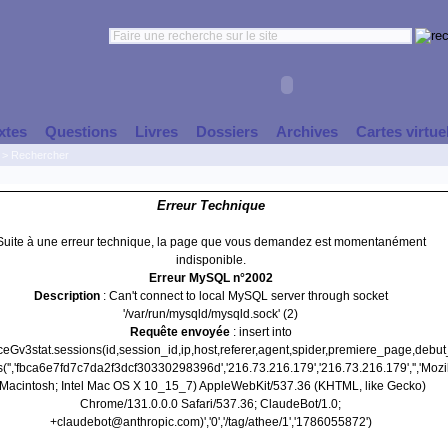
xtes
Questions
Livres
Dossiers
Archives
Cartes virtue
>
Rechercher
Erreur Technique
Suite à une erreur technique, la page que vous demandez est momentanément
indisponible.
Erreur MySQL n°2002
Description
: Can't connect to local MySQL server through socket
'/var/run/mysqld/mysqld.sock' (2)
Requête envoyée
: insert into
nceGv3stat.sessions(id,session_id,ip,host,referer,agent,spider,premiere_page,debu
('','fbca6e7fd7c7da2f3dcf30330298396d','216.73.216.179','216.73.216.179','','Mozil
(Macintosh; Intel Mac OS X 10_15_7) AppleWebKit/537.36 (KHTML, like Gecko)
Chrome/131.0.0.0 Safari/537.36; ClaudeBot/1.0;
+claudebot@anthropic.com)','0','/tag/athee/1','1786055872')