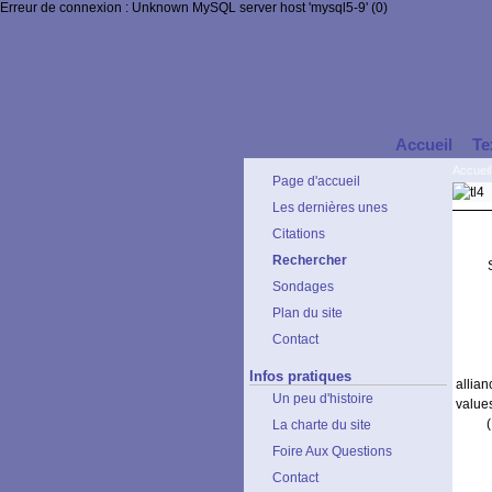
Erreur de connexion : Unknown MySQL server host 'mysql5-9' (0)
Accueil
Te
Accueil
Page d'accueil
Les dernières unes
Citations
Rechercher
Sondages
Plan du site
Contact
Infos pratiques
allia
Un peu d'histoire
values
La charte du site
Foire Aux Questions
Contact