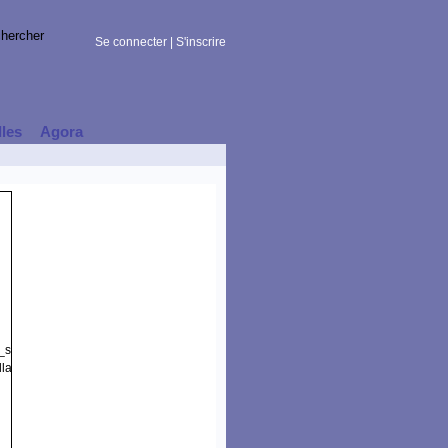
Se connecter
|
S'inscrire
lles
Agora
t_session)
la/5.0