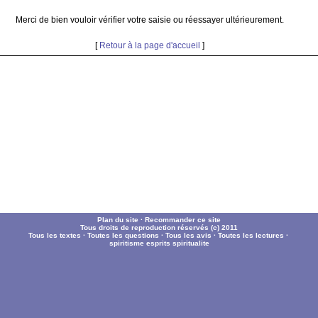
Merci de bien vouloir vérifier votre saisie ou réessayer ultérieurement.
[
Retour à la page d'accueil
]
Plan du site
·
Recommander ce site
Tous droits de reproduction réservés (c) 2011
Tous les textes
·
Toutes les questions
·
Tous les avis
·
Toutes les lectures
·
spiritisme
esprits
spiritualite