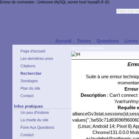
Erreur de connexion : Unknown MySQL server host 'mysql5-9' (0)
Accueil
Textes
Questions
Livres
Accueil
>
Rechercher
Page d'accueil
Les dernières unes
Erre
Citations
Rechercher
Suite à une erreur techni
Sondages
momentané
Plan du site
Erreu
Description
: Can't connect
Contact
'/var/run/my
Infos pratiques
Requête 
Un peu d'histoire
allianceGv3stat.sessions(id,sess
values('','be50c71d83696f9600603c
La charte du site
(Linux; Android 14; Pixel 8) 
Foire Aux Questions
Chrome/131.0.0.0 Mobil
Contact
+claudebot@anthropic.com)'